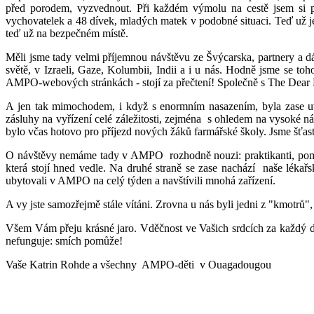
před porodem, vyzvednout. Při každém výmolu na cestě jsem si p
vychovatelek a 48 dívek, mladých matek v podobné situaci. Teď už je 
teď už na bezpečném místě.
Měli jsme tady velmi příjemnou návštěvu ze Švýcarska, partnery a dá
světě, v Izraeli, Gaze, Kolumbii, Indii a i u nás. Hodně jsme se toh
AMPO-webových stránkách - stojí za přečtení! Společně s The Dear F
A jen tak mimochodem, i když s enormním nasazením, byla zase uv
zásluhy na vyřízení celé záležitosti, zejména s ohledem na vysoké nár
bylo včas hotovo pro příjezd nových žáků farmářské školy. Jsme šťast
O návštěvy nemáme tady v AMPO rozhodně nouzi: praktikanti, pomocní
která stojí hned vedle. Na druhé straně se zase nachází naše lékař
ubytovali v AMPO na celý týden a navštívili mnohá zařízení.
A vy jste samozřejmě stále vítáni. Zrovna u nás byli jedni z "kmotrů"
Všem Vám přeju krásné jaro. Vděčnost ve Vašich srdcích za každý den
nefunguje: smích pomůže!
Vaše Katrin Rohde a všechny AMPO-děti v Ouagadougou