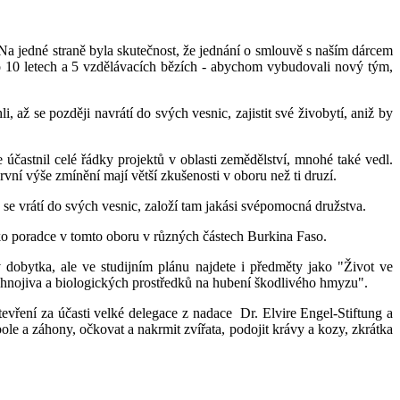
a jedné straně byla skutečnost, že jednání o smlouvě s naším dárcem
po 10 letech a 5 vzdělávacích bězích - abychom vybudovali nový tým,
, až se později navrátí do svých vesnic, zajistit své živobytí, aniž by
 účastnil celé řádky projektů v oblasti zemědělství, mnohé také vedl.
vní výše zmínění mají větší zkušenosti v oboru než ti druzí.
yž se vrátí do svých vesnic, založí tam jakási svépomocná družstva.
ako poradce v tomto oboru v různých částech Burkina Faso.
dobytka, ale ve studijním plánu najdete i předměty jako "Život ve
hnojiva a biologických prostředků na hubení škodlivého hmyzu".
 otevření za účasti velké delegace z nadace Dr. Elvire Engel-Stiftung a
le a záhony, očkovat a nakrmit zvířata, podojit krávy a kozy, zkrátka