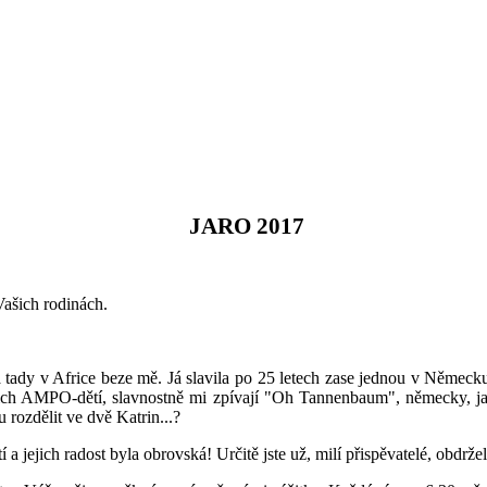
JARO 2017
 Vašich rodinách.
 tady v Africe beze mě. Já slavila po 25 letech zase jednou v Německ
ich AMPO-dětí, slavnostně mi zpívají "Oh Tannenbaum", německy, jak
u rozdělit ve dvě Katrin...?
jejich radost byla obrovská! Určitě jste už, milí přispěvatelé, obdrže