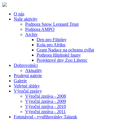
O nás
Naše aktivity
Podpora Snow Leopard Trust
Podpora AMPO
Archiv
Den pro Filipíny
Kola pro Afriku
Grant Nadace na ochranu zvířat
Podpora filipínské fauny
Projektové dny Zoo Liberec
Dobrovolníci
Aktuality
Prodejní galerie
Galerie
Veřejné sbírky
Výroční zprávy
Výroční zpráva - 2008
Výroční zpráva - 2009
Výroční zpráva - 2010
Výroční zpráva - 2011
Fotonávod - vystřihovánky Talarak