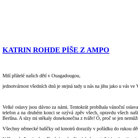
KATRIN ROHDE PÍŠE Z AMPO
Milí přátelé našich dětí v Ouagadougou,
jednotvárnost všedních dnů je stejná tady u nás na jihu jako u vás ve
Velké oslavy jsou dávno za námi. Tentokrát probíhala vánoční oslava
telefon a na druhém konci se ozývá zpěv všech, opravdu všech naš
Berlína. A slzy mi stékaly donekonečna z tváře! Ó, proč se jen nemůž
Všechny německé balíčky od kmotrů dorazily v pořádku do rukou dětí a 