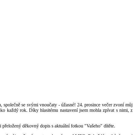
u, společně se svými vnoučaty - úžasné! 24. prosince večer zvoní můj
o každý rok. Díky hlasitému nastavení jsem mohla zpívat s nimi, z
li přeložený děkovný dopis s aktuální fotkou "Vašeho" dítěte.