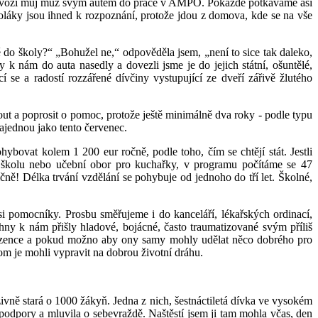
0 mě vozí můj muž svým autem do práce v AMPO. Pokaždé potkáváme asi
láky jsou ihned k rozpoznání, protože jdou z domova, kde se na vše
do školy?“ „Bohužel ne,“ odpověděla jsem, „není to sice tak daleko,
k nám do auta nasedly a dovezli jsme je do jejich státní, ošuntělé,
í se a radostí rozzářené dívčiny vystupující ze dveří zářivě žlutého
ut a poprosit o pomoc, protože ještě minimálně dva roky - podle typu
ajednou jako tento červenec.
ovat kolem 1 200 eur ročně, podle toho, čím se chtějí stát. Jestli
ou školu nebo učební obor pro kuchařky, v programu počítáme se 47
ně! Délka trvání vzdělání se pohybuje od jednoho do tří let. Školné,
 pomocníky. Prosbu směřujeme i do kanceláří, lékařských ordinací,
ny k nám přišly hladové, bojácné, často traumatizované svým příliš
urozence a pokud možno aby ony samy mohly udělat něco dobrého pro
m je mohli vypravit na dobrou životní dráhu.
vně stará o 1000 žákyň. Jedna z nich, šestnáctiletá dívka ve vysokém
iv podpory a mluvila o sebevraždě. Naštěstí jsem ji tam mohla včas, den