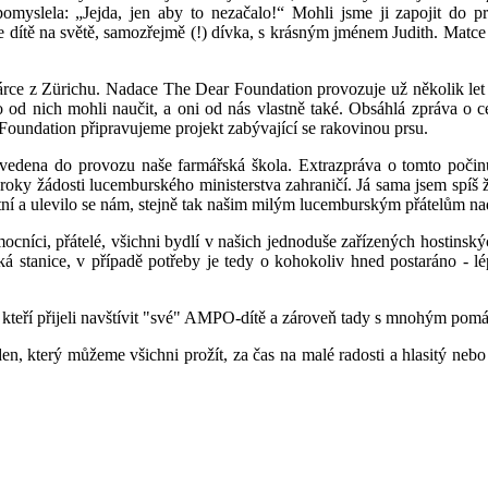
omyslela: „Jejda, jen aby to nezačalo!“ Mohli jsme ji zapojit do 
dítě na světě, samozřejmě (!) dívka, s krásným jménem Judith. Matce i 
rce z Zürichu. Nadace The Dear Foundation provozuje už několik let na
o od nich mohli naučit, a oni od nás vlastně také. Obsáhlá zpráva o c
oundation připravujeme projekt zabývající se rakovinou prsu.
edena do provozu naše farmářská škola. Extrazpráva o tomto počinu
oky žádosti lucemburského ministerstva zahraničí. Já sama jsem spíš žen
ní a ulevilo se nám, stejně tak našim milým lucemburským přátelům nada
ci, přátelé, všichni bydlí v našich jednoduše zařízených hostinských
ská stanice, v případě potřeby je tedy o kohokoliv hned postaráno - l
, kteří přijeli navštívit "své" AMPO-dítě a zároveň tady s mnohým pomáh
, který můžeme všichni prožít, za čas na malé radosti a hlasitý nebo i