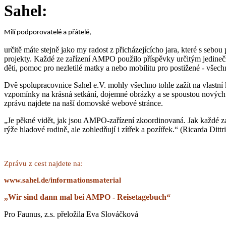
Sahel:
Milí podporovatelé a přátelé,
určitě máte stejně jako my radost z přicházejícícho jara, které s seb
projekty. Každé ze zařízení AMPO použilo příspěvky určitým jedinečn
děti, pomoc pro nezletilé matky a nebo mobilitu pro postižené - všec
Dvě spolupracovnice Sahel e.V. mohly všechno tohle zažít na vlastn
vzpomínky na krásná setkání, dojemné obrázky a se spoustou nových
zprávu najdete na naší domovské webové stránce.
„Je pěkné vidět, jak jsou AMPO-zařízení zkoordinovaná. Jak každé zař
rýže hladové rodině, ale zohledňují i zítřek a pozítřek.“ (Ricarda Dittr
Zprávu z cest najdete na:
www.sahel.de/informationsmaterial
„Wir sind dann mal bei AMPO - Reisetagebuch“
Pro Faunus, z.s. přeložila Eva Slováčková