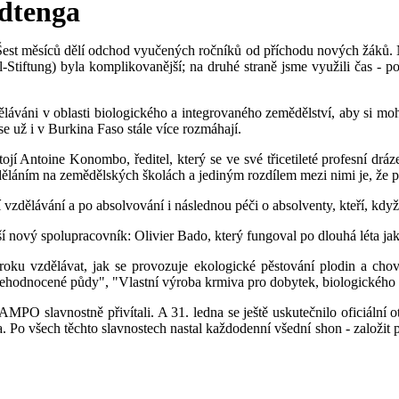
ndtenga
est měsíců dělí odchod vyučených ročníků od příchodu nových žáků. N
-Stiftung) byla komplikovanější; na druhé straně jsme využili čas - 
děláváni v oblasti biologického a integrovaného zemědělství, aby si mohli
é se už i v Burkina Faso stále více rozmáhají.
í Antoine Konombo, ředitel, který se ve své třicetileté profesní dráze
děláním na zemědělských školách a jediným rozdílem mezi nimi je, že pr
í vzdělávání a po absolvování i následnou péči o absolventy, kteří, kd
í nový spolupracovník: Olivier Bado, který fungoval po dlouhá léta j
u vzdělávat, jak se provozuje ekologické pěstování plodin a chov 
odnocené půdy", "Vlastní výroba krmiva pro dobytek, biologického 
é AMPO slavnostně přivítali. A 31. ledna se ještě uskutečnilo oficiální
o všech těchto slavnostech nastal každodenní všední shon - založit po