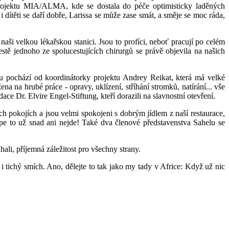
projektu MIA/ALMA, kde se dostala do péče optimisticky laděných
dítěti se daří dobře, Larissa se může zase smát, a směje se moc ráda,
ši velkou lékařskou stanici. Jsou to profíci, neboť pracují po celém
estě jednoho ze spolucestujících chirurgů se právě objevila na našich
 pochází od koordinátorky projektu Andrey Reikat, která má velké
a na hrubé práce - opravy, uklízení, stříhání stromků, natírání... vše
ce Dr. Elvire Engel-Stiftung, kteří dorazili na slavnostní otevření.
 pokojích a jsou velmi spokojeni s dobrým jídlem z naší restaurace,
épe to už snad ani nejde! Také dva členové představenstva Sahelu se
ali, příjemná záležitost pro všechny strany.
 tichý smích. Ano, dělejte to tak jako my tady v Africe: Když už nic