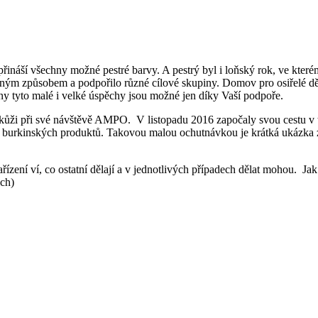
ou přináší všechny možné pestré barvy. A pestrý byl i loňský rok, ve kt
ým způsobem a podpořilo různé cílové skupiny. Domov pro osiřelé děti
hny tyto malé i velké úspěchy jsou možné jen díky Vaší podpoře.
í kůži při své návštěvě AMPO. V listopadu 2016 započaly svou cestu v 
 burkinských produktů. Takovou malou ochutnávkou je krátká ukázka 
ízení ví, co ostatní dělají a v jednotlivých případech dělat mohou. J
ich)