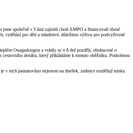
erém jsme společně s Vámi zajistili chod AMPO a financovali různé
, vzdělání pro děti a mladistvé, důležitou výživu pro podvyživené
teplém Ouagadougou a vrátily se o 8 dní později, obohacené o
z cestovního deníku, který přikládáme k tomuto oběžníku. Podrobnou
ak je v nich pamatováno nejenom na dnešek, zatímco rozdělují misku