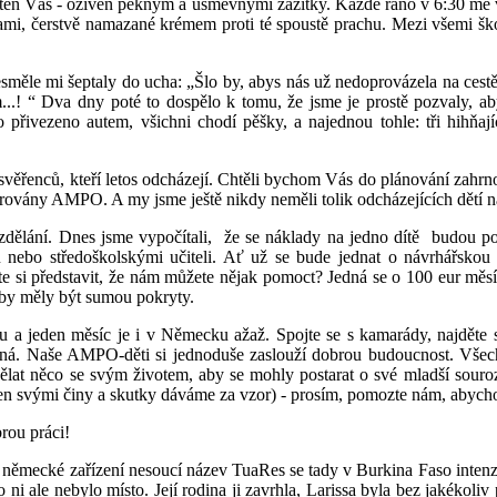
sta i ten Váš - oživen pěkným a úsměvnými zážitky. Každé ráno v 6:3
mi, čerstvě namazané krémem proti té spoustě prachu. Mezi všemi ško
měle mi šeptaly do ucha: „Šlo by, abys nás už nedoprovázela na cestě 
.! “ Dva dny poté to dospělo k tomu, že jsme je prostě pozvaly, aby 
přivezeno autem, všichni chodí pěšky, a najednou tohle: tři hihňajíc
věřenců, kteří letos odcházejí. Chtěli bychom Vás do plánování zahrno
orovány AMPO. A my jsme ještě nikdy neměli tolik odcházejících dětí n
ělání. Dnes jsme vypočítali, že se náklady na jedno dítě budou pohyb
ků nebo středoškolskými učiteli. Ať už se bude jednat o návrhářsk
te si představit, že nám můžete nějak pomoct? Jedná se o 100 eur měsíč
dy by měly být sumou pokryty.
 jeden měsíc je i v Německu ažaž. Spojte se s kamarády, najděte si
telná. Naše AMPO-děti si jednoduše zaslouží dobrou budoucnost. Všech
dělat něco se svým životem, aby se mohly postarat o své mladší so
en svými činy a skutky dáváme za vzor) - prosím, pomozte nám, abycho
rou práci!
 německé zařízení nesoucí název TuaRes se tady v Burkina Faso intenzi
o ni ale nebylo místo. Její rodina ji zavrhla, Larissa byla bez jakékol