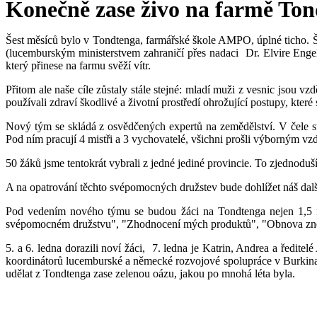
Konečně zase živo na farmě To
Šest měsíců bylo v Tondtenga, farmářské škole AMPO, úplné ticho. Š
(lucemburským ministerstvem zahraničí přes nadaci Dr. Elvire Engel
který přinese na farmu svěží vítr.
Přitom ale naše cíle zůstaly stále stejné: mladí muži z vesnic jsou vz
používali zdraví škodlivé a životní prostředí ohrožující postupy, kter
Nový tým se skládá z osvědčených expertů na zemědělství. V čele stoj
Pod ním pracují 4 mistři a 3 vychovatelé, všichni prošli výborným vz
50 žáků jsme tentokrát vybrali z jedné jediné provincie. To zjednoduš
A na opatrování těchto svépomocných družstev bude dohlížet náš dalš
Pod vedením nového týmu se budou žáci na Tondtenga nejen 1,5 rok
svépomocném družstvu", "Zhodnocení mých produktů", "Obnova zneh
5. a 6. ledna dorazili noví žáci, 7. ledna je Katrin, Andrea a ředitel
koordinátorů lucemburské a německé rozvojové spolupráce v Burkina. P
udělat z Tondtenga zase zelenou oázu, jakou po mnohá léta byla.