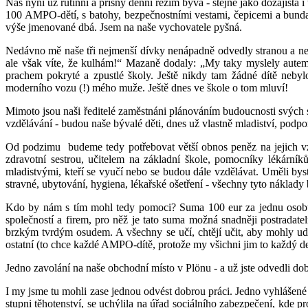
Náš nyní už rutinní a přísný denní režim bývá - stejně jako dozaji
100 AMPO-dětí, s batohy, bezpečnostními vestami, čepicemi a bunda
výše jmenované dbá. Jsem na naše vychovatele pyšná.
Nedávno mě naše tři nejmenší dívky nenápadně odvedly stranou a nes
ale však víte, že kulhám!“ Mazaně dodaly: „My taky myslely autem..
prachem pokryté a zpustlé školy. Ještě nikdy tam žádné dítě nebylo 
moderního vozu (!) mého muže. Ještě dnes ve škole o tom mluví!
Mimoto jsou naši ředitelé zaměstnáni plánováním budoucnosti svých s
vzdělávání - budou naše bývalé děti, dnes už vlastně mladiství, podp
Od podzimu budeme tedy potřebovat větší obnos peněz na jejich vzd
zdravotní sestrou, učitelem na základní škole, pomocníky lékární
mladistvými, kteří se vyučí nebo se budou dále vzdělávat. Uměli bys
stravné, ubytování, hygiena, lékařské ošetření - všechny tyto nákla
Kdo by nám s tím mohl tedy pomoci? Suma 100 eur za jednu osobu a
společností a firem, pro něž je tato suma možná snadněji postrada
brzkým tvrdým osudem. A všechny se učí, chtějí učit, aby mohly u
ostatní (to chce každé AMPO-dítě, protože my všichni jim to každý d
Jedno zavolání na naše obchodní místo v Plönu - a už jste odvedli dob
I my jsme tu mohli zase jednou odvést dobrou práci. Jedno vyhlášené
stupni těhotenství, se uchýlila na úřad sociálního zabezpečení, kde pr